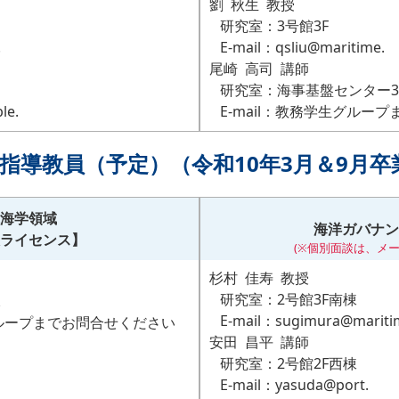
劉 秋生 教授
研究室：3号館3F
.
E-mail：qsliu@maritime.
尾崎 高司 講師
研究室：海事基盤センター3
le.
E-mail：教務学生グルー
指導教員（予定）（令和10年3月＆9月
海学領域
海洋ガバナン
ライセンス】
(※個別面談は、メー
杉村 佳寿 教授
研究室：2号館3F南棟
棟
E-mail：sugimura@mariti
グループまでお問合せください
安田 昌平 講師
研究室：2号館2F西棟
E-mail：yasuda@port.