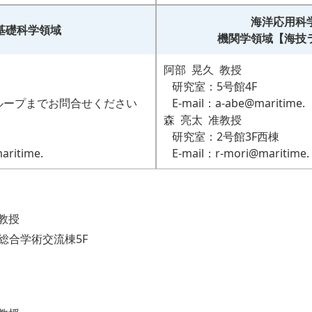
海洋応用科
基礎科学領域
機関学領域【海技
阿部 晃久 教授
研究室：5号館4F
グループまでお問合せください
E-mail：a-abe@maritime.
森 亮太 准教授
棟
研究室：2号館3F西棟
ritime.
E-mail：r-mori@maritime.
教授
総合学術交流棟5F