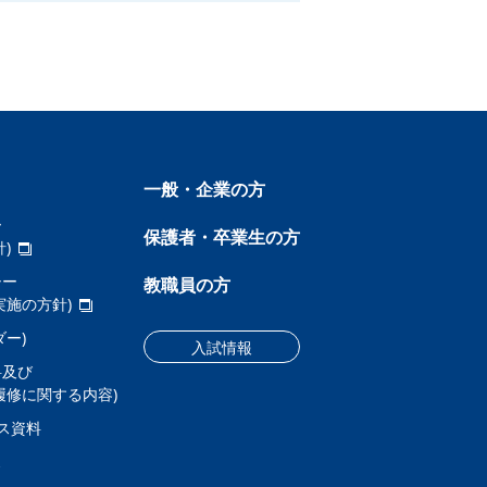
一般・企業の方
ー
保護者・卒業生の方
)
シー
教職員の方
実施の方針)
ー)
入試情報
料及び
履修に関する内容)
ス資料
ス