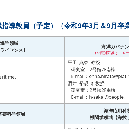
職指導教員（予定）（令和9年3月＆9月卒
海学領域
海洋ガバナン
ライセンス】
(※個別面談は、メー
平田 燕奈 教授
研究室：2号館2F南棟
棟
E-mail：enna.hirata@plati
itime.
酒井 裕規 准教授
研究室：2号館2F南棟
E-mail：h-sakai@people.
海洋応用科
基礎科学領域
機関学領域【海技