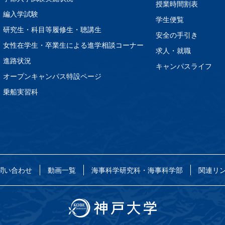
授業時間割表
編入学試験
学生便覧
研究生・科目等履修生・聴講生
安全の手引き
女性在学生・卒業生による進学相談コーナー
求人・就職
進路状況
キャンパスライフ
オープンキャンパス特設ページ
乗船実習科
問い合わせ
動画一覧
海事科学研究科・海事科学部
関連リ