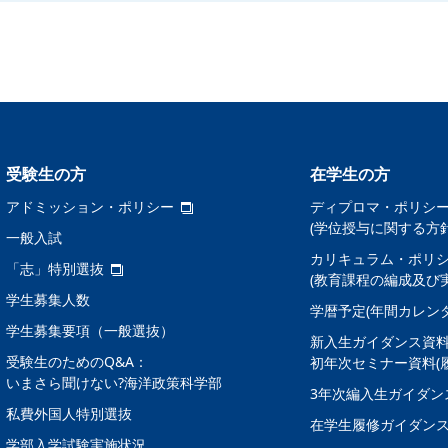
受験生の方
在学生の方
アドミッション・ポリシー
ディプロマ・ポリシ
(学位授与に関する方針
一般入試
カリキュラム・ポリ
「志」特別選抜
(教育課程の編成及び
学生募集人数
学暦予定(年間カレンダ
学生募集要項（一般選抜）
新入生ガイダンス資
受験生のためのQ&A：
初年次セミナー資料(
いまさら聞けない?海洋政策科学部
3年次編入生ガイダン
私費外国人特別選抜
在学生履修ガイダン
学部入学試験実施状況